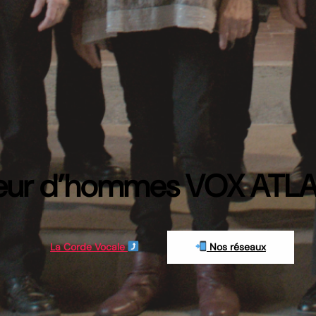
ur d’hommes VOX ATLA
La Corde Vocale
Nos réseaux