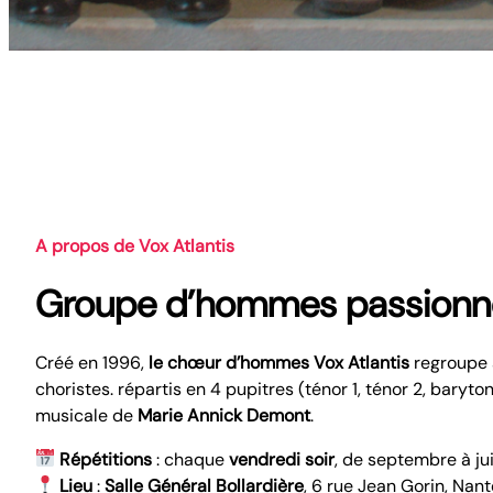
A propos de Vox Atlantis
Groupe d’hommes passionné
Créé en 1996,
le chœur d’hommes Vox Atlantis
regroupe 
choristes. répartis en 4 pupitres (ténor 1, ténor 2, baryto
musicale de
Marie Annick Demont
.
Répétitions
: chaque
vendredi soir
, de septembre à ju
Lieu
:
Salle Général Bollardière
, 6 rue Jean Gorin, Nant